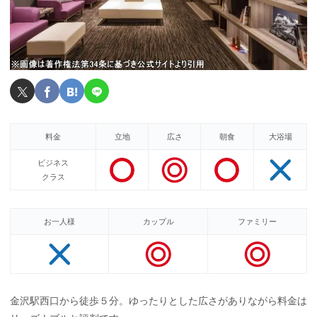
料金
立地
広さ
朝食
大浴場
ビジネス
クラス
お一人様
カップル
ファミリー
金沢駅西口から徒歩５分。ゆったりとした広さがありながら料金は