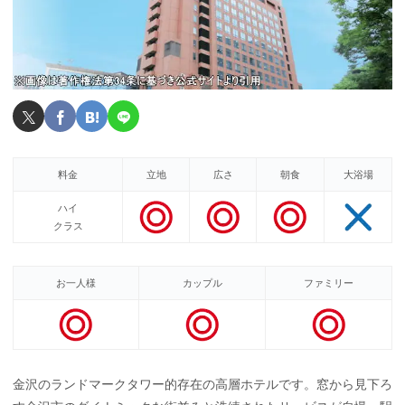
料金
立地
広さ
朝食
大浴場
ハイ
クラス
お一人様
カップル
ファミリー
金沢のランドマークタワー的存在の高層ホテルです。窓から見下ろ