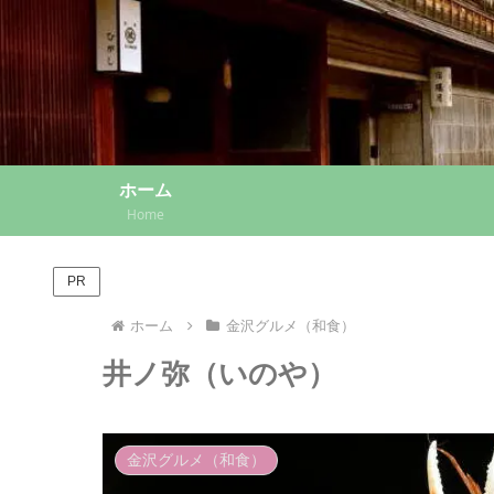
ホーム
Home
PR
ホーム
金沢グルメ（和食）
井ノ弥（いのや）
金沢グルメ（和食）