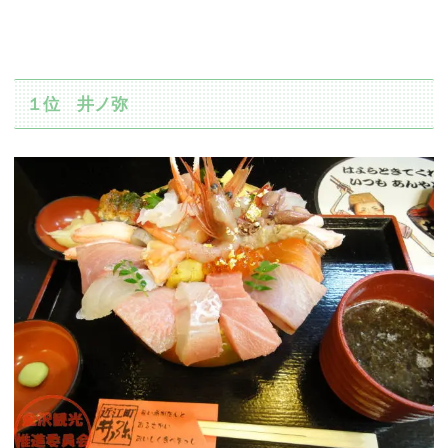
１位 井ノ弥