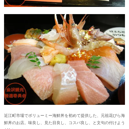
近江町市場でボリューミー海鮮丼を初めて提供した、元祖花びら海
鮮丼のお店。味良し、見た目良し、コスパ良し、と文句の付けよう