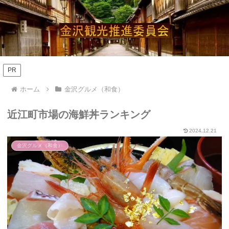
PR
ホーム
金沢グルメ（和食）
近江町市場の海鮮丼ランキング
2024.12.21
金沢グルメ（和食）