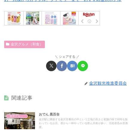
金沢グルメ（和食）
シェアする
金沢観光推進委員会
関連記事
おでん 黒百合
金沢グルメ（和食）
金沢駅に隣接する金沢百番街の中という立地の良さと老舗の味で何時も賑
わっているお店。昼から一杯やっている飲ん兵衛が多い、元祖昼呑み居酒
屋。