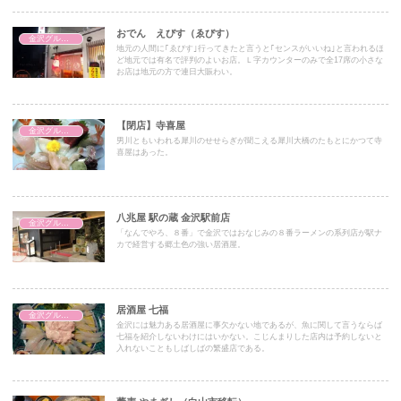
おでん えびす（ゑびす）
金沢グルメ（和食）
地元の人間に｢ゑびす｣行ってきたと言うと｢センスがいいね｣と言われるほ
ど地元では有名で評判のよいお店。Ｌ字カウンターのみで全17席の小さな
お店は地元の方で連日大賑わい。
【閉店】寺喜屋
金沢グルメ（和食）
男川ともいわれる犀川のせせらぎが聞こえる犀川大橋のたもとにかつて寺
喜屋はあった。
八兆屋 駅の蔵 金沢駅前店
金沢グルメ（和食）
「なんでやろ、８番」で金沢ではおなじみの８番ラーメンの系列店が駅ナ
カで経営する郷土色の強い居酒屋。
居酒屋 七福
金沢グルメ（和食）
金沢には魅力ある居酒屋に事欠かない地であるが、魚に関して言うならば
七福を紹介しないわけにはいかない。こじんまりした店内は予約しないと
入れないこともしばしばの繁盛店である。